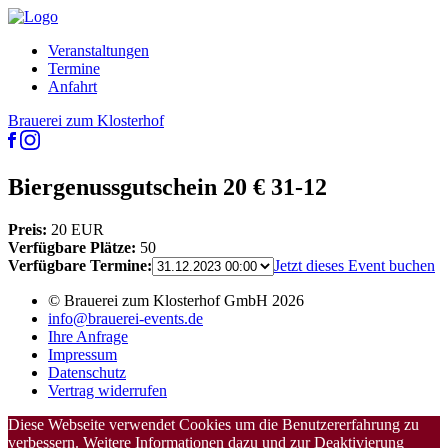
Veranstaltungen
Termine
Anfahrt
Brauerei zum Klosterhof
Biergenussgutschein 20 € 31-12
Preis:
20 EUR
Verfügbare Plätze:
50
Verfügbare Termine:
Jetzt dieses Event buchen
© Brauerei zum Klosterhof GmbH 2026
info@brauerei-events.de
Ihre Anfrage
Impressum
Datenschutz
Vertrag widerrufen
Diese Webseite verwendet Cookies um die Benutzererfahrung zu
verbessern. Weitere Informationen dazu und zur Deaktivierung